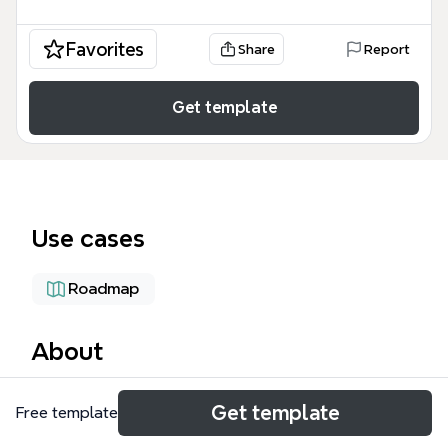
Favorites
Share
Report
Get template
Use cases
Roadmap
About
Ce template Xmind, intitulé « Optimisation Supply
Get template
Free template
ELIS », structure un projet d'optimisation de la
chaîne logistique pour ELIS, couvrant 10 domaines