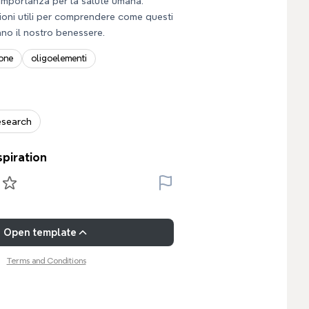
 importanza per la salute umana.
ioni utili per comprendere come questi
ano il nostro benessere.
ione
oligoelementi
esearch
spiration
Open template
Terms and Conditions