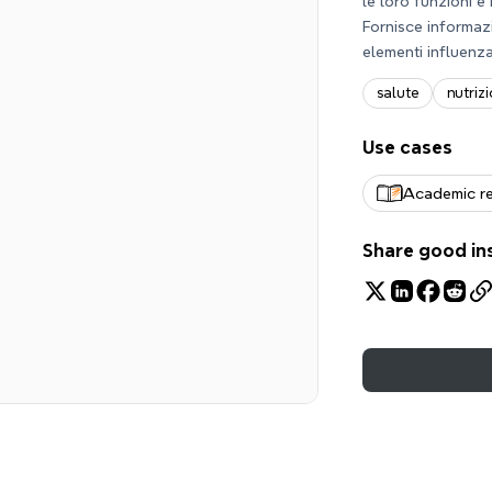
le loro funzioni e
Fornisce informaz
elementi influenz
salute
nutriz
Use cases
Academic r
Share good in