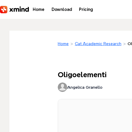
Skip to main content
Home
Download
Pricing
Home
>
Cat Academic Research
>
Ol
Oligoelementi
Angelica Granello