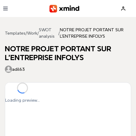
Skip to main content
SWOT
NOTRE PROJET PORTANT SUR
Templates
/
Work
/
/
analysis
L'ENTREPRISE INFOLYS
NOTRE PROJET PORTANT SUR
L'ENTREPRISE INFOLYS
adil63
Loading preview...