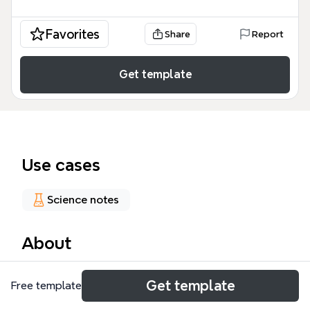
Favorites
Share
Report
Get template
Use cases
Science notes
About
Die Konzeptkarte 'Was tut mir gut, was tut anderen
Get template
Free template
gut?' umfasst 159 Knoten und untersucht
Wohlbefinden aus fünf Perspektiven: