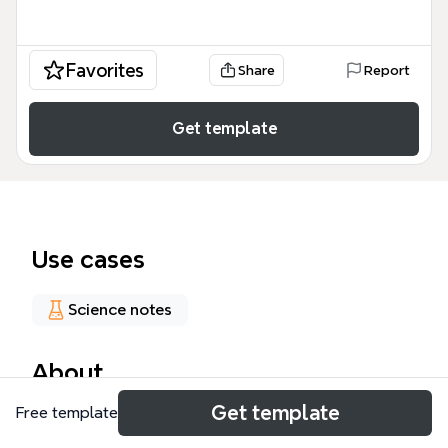
Favorites
Share
Report
Get template
Use cases
Science notes
About
Get template
Free template
Este mapa conceptual de nivel químico de
organización, creado por Salvador Garcés Molina