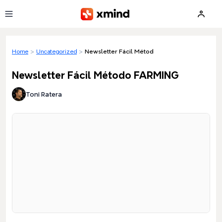
Skip to main content
Home
>
Uncategorized
>
Newsletter Fácil Método FARMING
Newsletter Fácil Método FARMING
Toni Ratera
Loading preview...