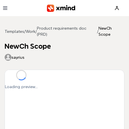
Skip to main content
Product requirements doc
NewCh
Templates
/
Work
/
/
(PRD)
Scope
NewCh Scope
sayrius
Loading preview...