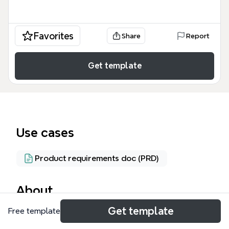
Favorites
Share
Report
Get template
Use cases
Product requirements doc (PRD)
About
Get template
Free template
Этот шаблон Xmind 'NewCh Scope' описывает
функциональные требования к новой системе