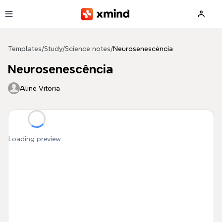
Skip to main content
Templates
/
Study
/
Science notes
/
Neurosenescência
Neurosenescência
Aline Vitória
Loading preview...