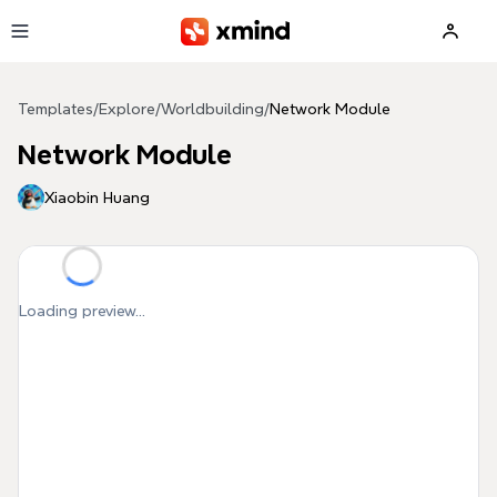
Skip to main content
Templates
/
Explore
/
Worldbuilding
/
Network Module
Network Module
Xiaobin Huang
Loading preview...