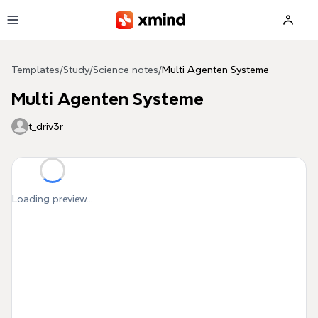
Skip to main content
Templates
/
Study
/
Science notes
/
Multi Agenten Systeme
Multi Agenten Systeme
t_driv3r
Loading preview...