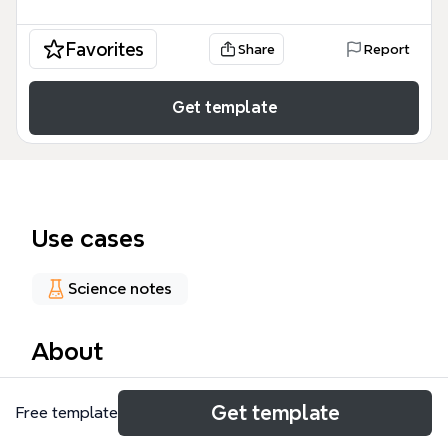
Favorites
Share
Report
Get template
Use cases
Science notes
About
Das 'Multi Agenten Systeme' Mindmap-Template
Get template
Free template
bietet eine strukturierte Übersicht über Definition
und Aufbau der Kommunikation zwischen