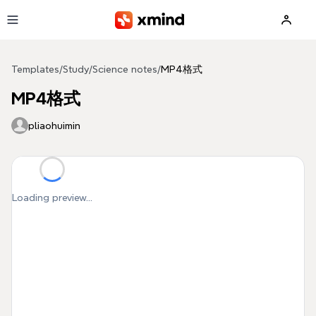
Skip to main content
Templates
/
Study
/
Science notes
/
MP4格式
MP4格式
pliaohuimin
Loading preview...