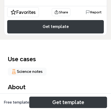
Favorites
Share
Report
Get template
Use cases
Science notes
About
La mappa mentale 'MONILIOFITE (FELCI)' copre
Get template
Free template
l'intero phylum delle Monilofite, includendo 284 nodi
che esplorano caratteristiche evolutive, gruppi