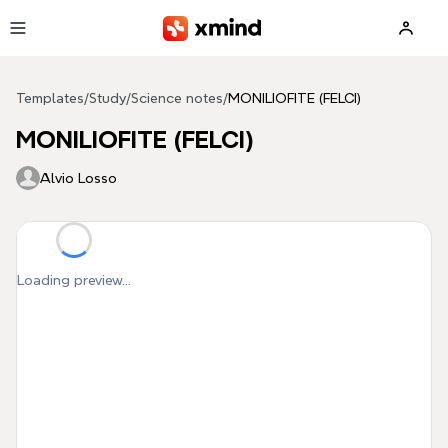
Skip to main content
Templates
/
Study
/
Science notes
/
MONILIOFITE (FELCI)
MONILIOFITE (FELCI)
Alvio Losso
Loading preview...