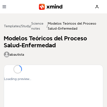
Skip to main content
Science
Modelos Teóricos del Proceso
Templates
/
Study
/
/
notes
Salud-Enfermedad
Modelos Teóricos del Proceso
Salud-Enfermedad
abautista
Loading preview...