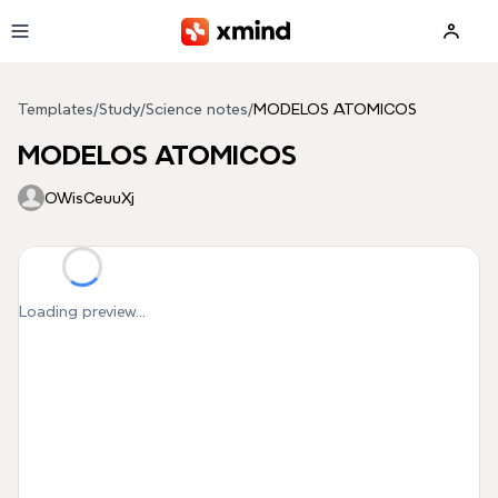
Skip to main content
Templates
/
Study
/
Science notes
/
MODELOS ATOMICOS
MODELOS ATOMICOS
OWisCeuuXj
Loading preview...