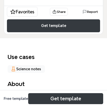
Favorites
Share
Report
Get template
Use cases
Science notes
About
El mapa mental 'MODELOS ATOMICOS' presenta la
Get template
Free template
evolución histórica de los modelos atómicos, desde
Demócrito (450 A.C.) hasta Schrödinger (1926 d.C.),