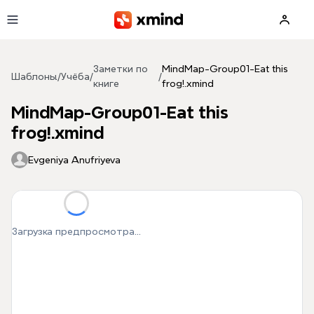
Перейти к основному содержимому
Заметки по
MindMap-Group01-Eat this
Шаблоны
/
Учёба
/
/
книге
frog!.xmind
MindMap-Group01-Eat this
frog!.xmind
Evgeniya Anufriyeva
Загрузка предпросмотра...