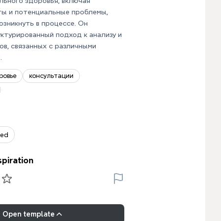
льного здоровья, включая
ты и потенциальные проблемы,
озникнуть в процессе. Он
ктурированный подход к анализу и
в, связанных с различными
.
ровье
консультации
zed
spiration
Open template