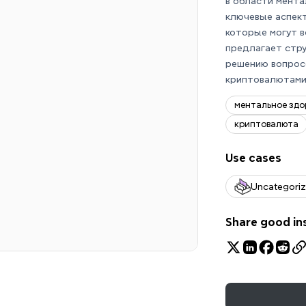
в области мента
ключевые аспек
которые могут в
предлагает стру
решению вопросо
криптовалютами
ментальное здо
криптовалюта
Use cases
Uncategori
Share good in