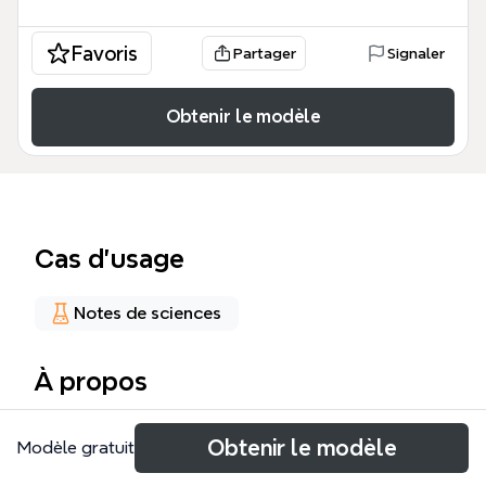
Favoris
Partager
Signaler
Obtenir le modèle
Cas d’usage
Notes de sciences
À propos
El mapa mental 'Sistema nervioso autónomo'
Obtenir le modèle
Modèle gratuit
desglosa en 66 nodos el control de funciones
viscerales como la regulación de la presión arterial,