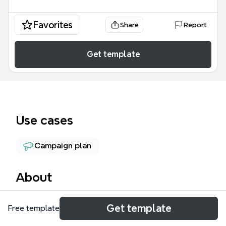
Favorites
Share
Report
Get template
Use cases
Campaign plan
About
De 'Meaningful Leisure 2014' mind map is een
Get template
Free template
strategisch planningsinstrument voor het
organiseren van een meerdaags evenement over de