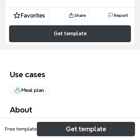
Favorites
Share
Report
Get template
Use cases
Meal plan
About
Die Meal Prepping Mindmap von Xmind bietet eine
Get template
Free template
umfassende Schritt-für-Schritt-Anleitung mit 68
Knoten, die von den Grundlagen über die Planung