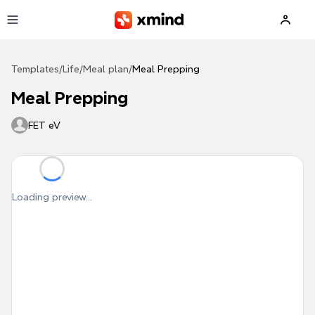
Skip to main content
Templates
/
Life
/
Meal plan
/
Meal Prepping
Meal Prepping
FET eV
Loading preview...