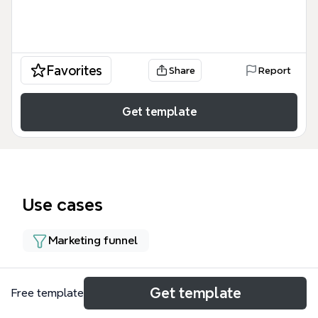
Favorites
Share
Report
Get template
Use cases
Marketing funnel
About
Get template
Free template
西田光弘の「１人ビジネスMBA事業 マーケティング