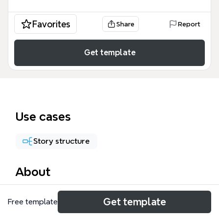
Favorites
Share
Report
Get template
Use cases
Story structure
About
Questa mappa romanzo 3 è una risorsa didattica
Get template
Free template
completa composta da 49 nodi che analizza la
struttura narrativa e l'evoluzione storica della