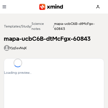
Skip to main content
Science
mapa-ucbC6B-dtMcFgx-
Templates
/
Study
/
/
notes
60843
mapa-ucbC6B-dtMcFgx-60843
YjqSsvNvjK
Loading preview...