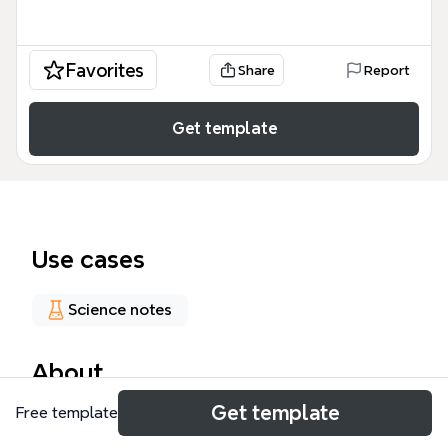
Favorites
Share
Report
Get template
Use cases
Science notes
About
Get template
Free template
El mapa mental 'Efectos del CO en la célula' detalla
cómo el monóxido de carbono (CO) afecta