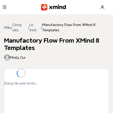
Bỏ qua đến nội dung
Công
Lộ
Manufactory Flow From XMind 8
Mẫu
/
/
/
việc
trình
Templates
Manufactory Flow From XMind 8
Templates
Molly Cui
Đang tải xem trước...