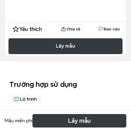
Yêu thích
Chia sẻ
Báo cáo
Lấy mẫu
Trường hợp sử dụng
Lộ trình
Giới thiệu
Lấy mẫu
Mẫu miễn phí
The Manufactory Flow From XMind 8 Templates