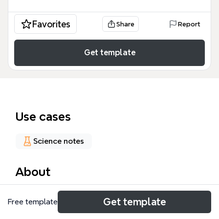
Favorites
Share
Report
Get template
Use cases
Science notes
About
La mappa mentale 'MALATTIE TROPICALI' è uno
Get template
Free template
strumento dettagliato per studenti e professionisti
della salute pubblica, che copre oltre 200 nodi su