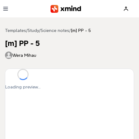
Skip to main content
Templates
/
Study
/
Science notes
/
[m] PP - 5
[m] PP - 5
Wera Mihau
Loading preview...