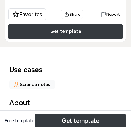
Favorites
Share
Report
Get template
Use cases
Science notes
About
Szablon [m] PP - 5 to specjalistyczne kompendium
Get template
Free template
farmakologii układu pokarmowego, obejmujące 67
węzłów tematycznych dotyczących leczenia