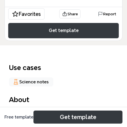
Favorites
Share
Report
Get template
Use cases
Science notes
About
Szablon [m] PP - 4 to specjalistyczne kompendium
Get template
Free template
farmakologii układu pokarmowego, koncentrujące
się na lekach prokinetycznych i regulujących