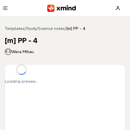
Skip to main content
Templates
/
Study
/
Science notes
/
[m] PP - 4
[m] PP - 4
Wera Mihau
Loading preview...