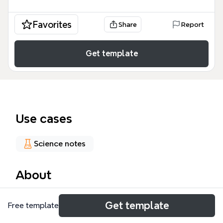
Favorites
Share
Report
Get template
Use cases
Science notes
About
Mapa myśli [m] PP -2 to specjalistyczne
Get template
Free template
kompendium farmakologii układu pokarmowego,
obejmujące 52 węzły merytoryczne dotyczące