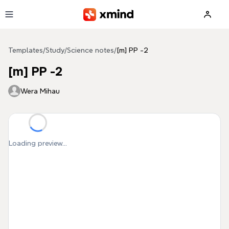
Skip to main content
Templates
/
Study
/
Science notes
/
[m] PP -2
[m] PP -2
Wera Mihau
Loading preview...