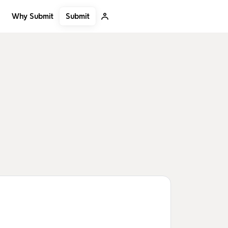
Submit
Why Submit