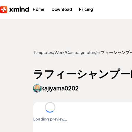
Skip to main content
Home
Download
Pricing
Templates
/
Work
/
Campaign plan
/
ラフィーシャンプー
ラフィーシャンプーL
kajiyama0202
Loading preview...