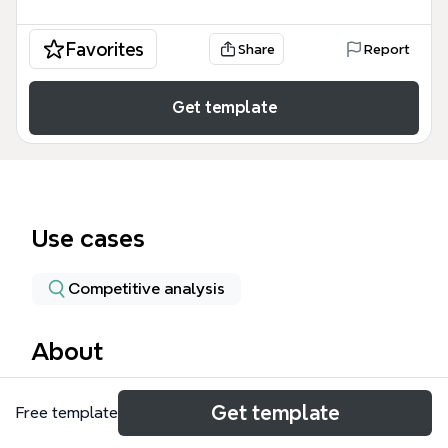
Favorites
Share
Report
Get template
Use cases
Competitive analysis
About
Le logiciel de chiffrage Quick Devis, utilisé par des
Get template
Free template
entreprises comme Vinci Energies, Bouygues, Spie,
Areva et Alstom, est un outil puissant et