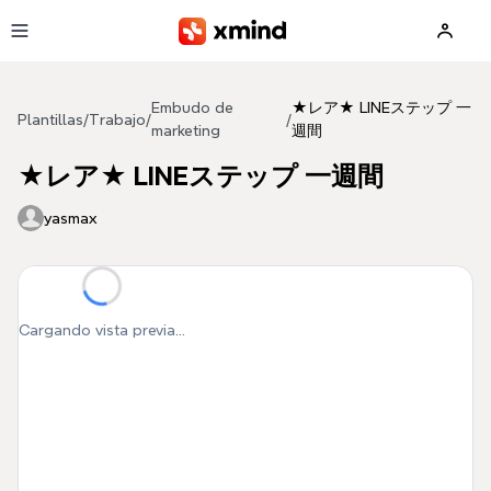
Saltar al contenido principal
Embudo de
★レア★ LINEステップ 一
Plantillas
/
Trabajo
/
/
marketing
週間
★レア★ LINEステップ 一週間
yasmax
Cargando vista previa...