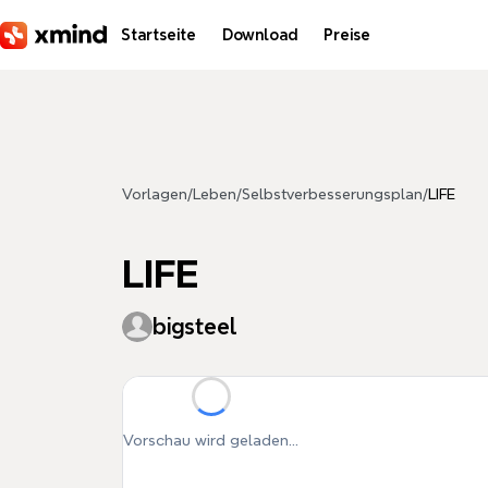
Zum Hauptinhalt springen
Startseite
Download
Preise
Vorlagen
/
Leben
/
Selbstverbesserungsplan
/
LIFE
LIFE
bigsteel
Vorschau wird geladen...