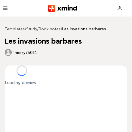
Skip to main content
Templates
/
Study
/
Book notes
/
Les invasions barbares
Les invasions barbares
Thierry75014
Loading preview...