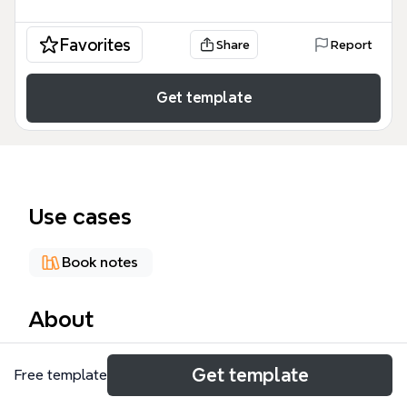
Favorites
Share
Report
Get template
Use cases
Book notes
About
La mind map « Les invasions barbares » analyse en
Get template
Free template
profondeur le film de Denys Arcand à travers 6
branches principales et 249 nœuds. Elle explore le