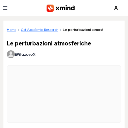
Skip to main content
Home
>
Cat Academic Research
>
Le perturbazioni atmosferiche
Le perturbazioni atmosferiche
EPjfqzovoX
Loading preview...