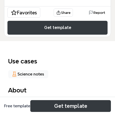
Favorites
Share
Report
Get template
Use cases
Science notes
About
Il template LE BIOMOLECOLE è una risorsa
Get template
Free template
accademica completa progettata per studenti di
biochimica e biologia, strutturata per mappare oltre