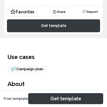
Favorites
Share
Report
Get template
Use cases
Campaign plan
About
Этот шаблон Xmind представляет собой
Get template
Free template
комплексную дорожную карту для экспертов,
стремящихся к доходу 100 000 рублей через