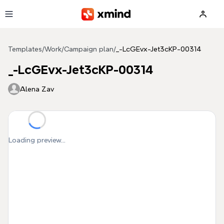
Skip to main content
Templates
/
Work
/
Campaign plan
/
_-LcGEvx-Jet3cKP-00314
_-LcGEvx-Jet3cKP-00314
Alena Zav
Loading preview...