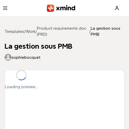
Skip to main content
Product requirements doc
La gestion sous
Templates
/
Work
/
/
(PRD)
PMB
La gestion sous PMB
sophiebocquet
Loading preview...