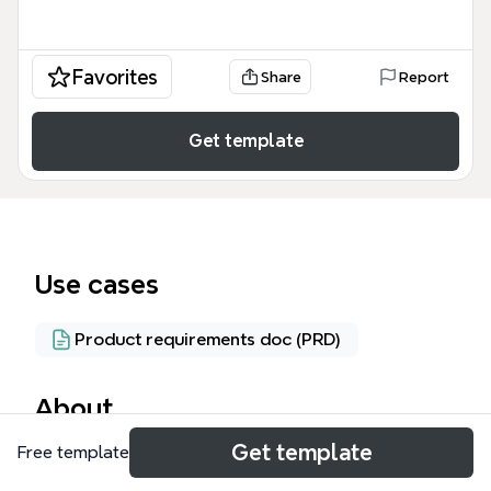
Favorites
Share
Report
Get template
Use cases
Product requirements doc (PRD)
About
Get template
Free template
La gestion sous PMB est un guide structuré pour
administrer un système documentaire avec le