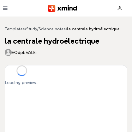
Skip to main content
Templates
/
Study
/
Science notes
/
la centrale hydroélectrique
la centrale hydroélectrique
EOdpbVALEi
Loading preview...