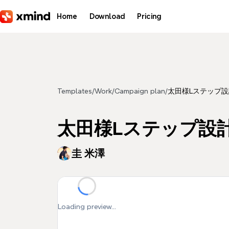
Skip to main content
Home
Download
Pricing
Templates
/
Work
/
Campaign plan
/
太田様Lステップ設
太田様Lステップ設
圭 米澤
Loading preview...