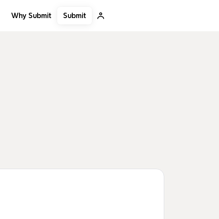
Submit
Why Submit