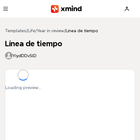
Skip to main content
Templates
/
Life
/
Year in review
/
Línea de tiempo
Línea de tiempo
YiydDDvSlD
Loading preview...