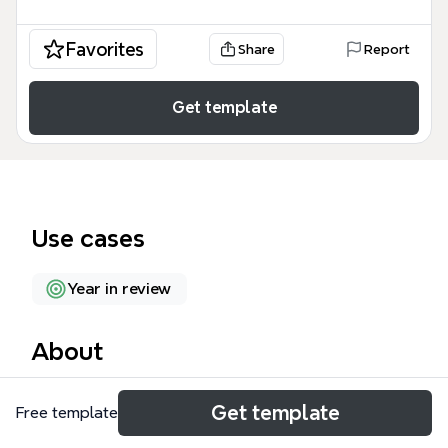
Favorites
Share
Report
Get template
Use cases
Year in review
About
La plantilla 'Línea de tiempo' de Xmind es un mapa
Get template
Free template
mental cronológico que recorre la vida profesional
y personal de una persona llamada Victoria, desde