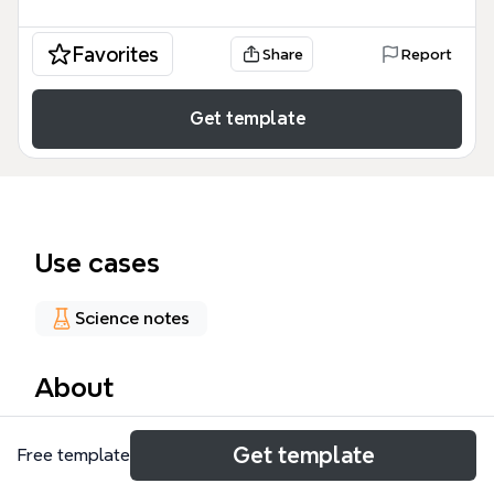
Favorites
Share
Report
Get template
Use cases
Science notes
About
L'ALIMENTAZIONE è una mappa mentale educativa
Get template
Free template
progettata per studenti di scienze alimentari e
nutrizione, che copre i principi nutritivi attraverso 27