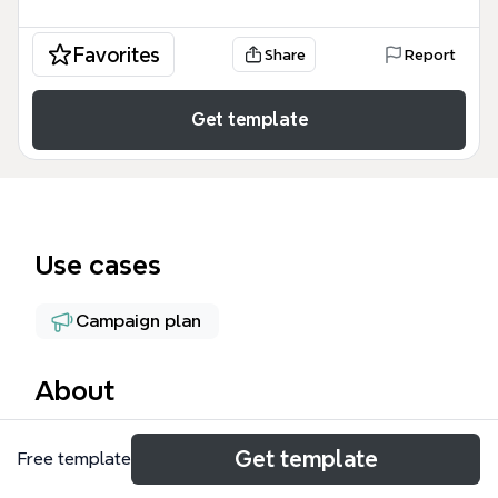
Favorites
Share
Report
Get template
Use cases
Campaign plan
About
Die Kommunikationspolitik Mind Map bietet eine
Get template
Free template
strukturierte Übersicht über die strategische
Marktkommunikation und umfasst 61 Knotenpunkte,