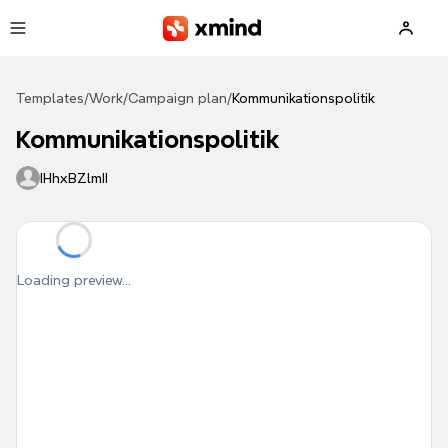
Skip to main content
Templates
/
Work
/
Campaign plan
/
Kommunikationspolitik
Kommunikationspolitik
IHhxBZlmII
Loading preview...