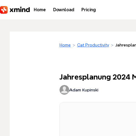
Skip to main content
Home
Download
Pricing
Home
>
Cat Productivity
>
Jahrespla
Jahresplanung 2024 M
Adam Kupinski