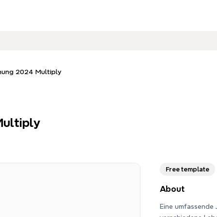
nung 2024 Multiply
ultiply
Free template
About
Eine umfassende 