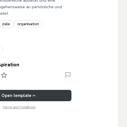
ensbereiche abdeckt und eine
angehensweise an persönliche und
etet.
ziele
organisation
spiration
Open template
Terms and Conditions