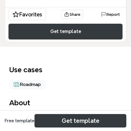
Favorites
Share
Report
Get template
Use cases
Roadmap
About
ISOKONE-mindmap on suomalainen teollisuuden
Get template
Free template
investointiprojektin hallintamalli, joka kattaa
seitsemän päävaihetta: Karoitus, Sijoittelu