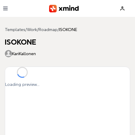
Skip to main content
Templates
/
Work
/
Roadmap
/
ISOKONE
ISOKONE
KariKallonen
Loading preview...