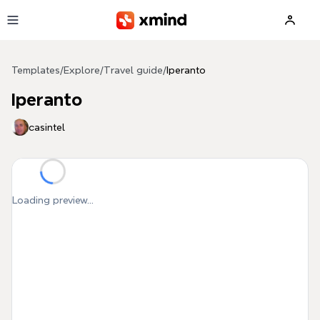
Skip to main content
Templates
/
Explore
/
Travel guide
/
Iperanto
Iperanto
casintel
Loading preview...