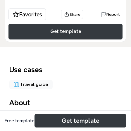
Favorites
Share
Report
Get template
Use cases
Travel guide
About
La mappa mentale Iperanto è uno strumento visivo
Get template
Free template
dedicato alla scoperta del territorio di Poggiridenti
e della Valtellina, con 36 nodi organizzati in 6 rami