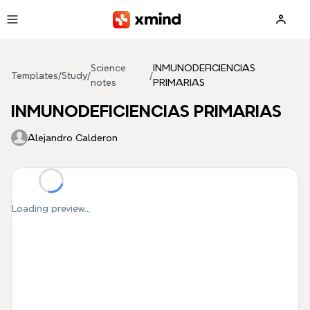
Skip to main content
Science
INMUNODEFICIENCIAS
Templates
/
Study
/
/
notes
PRIMARIAS
INMUNODEFICIENCIAS PRIMARIAS
Alejandro Calderon
Loading preview...