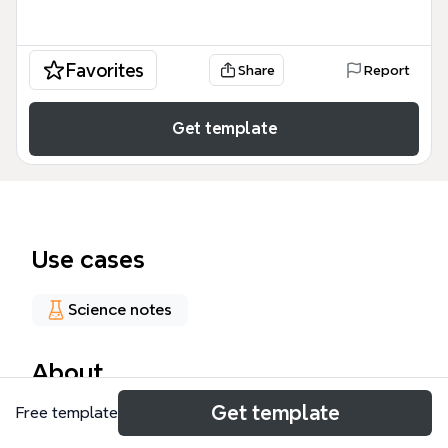
Favorites
Share
Report
Get template
Use cases
Science notes
About
Get template
Free template
Este mapa mental de INMUNODEFICIENCIAS
PRIMARIAS ofrece un recurso educativo