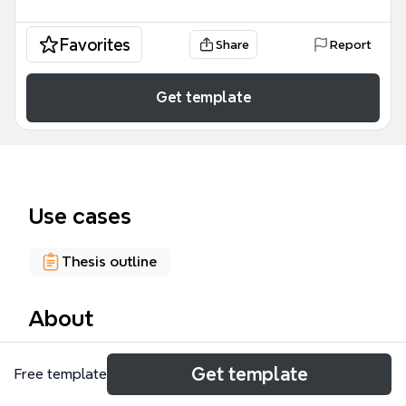
Favorites
Share
Report
Get template
Use cases
Thesis outline
About
Questa mappa mentale 'Idea Management System'
Get template
Free template
analizza in 168 nodi il processo di gestione
dell'innovazione aziendale, dalla creatività alla