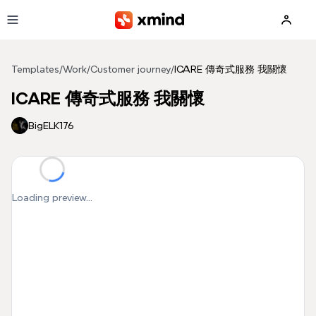
Skip to main content
Templates
/
Work
/
Customer journey
/
ICARE 傳奇式服務 我關懷
ICARE 傳奇式服務 我關懷
BigELK176
Loading preview...