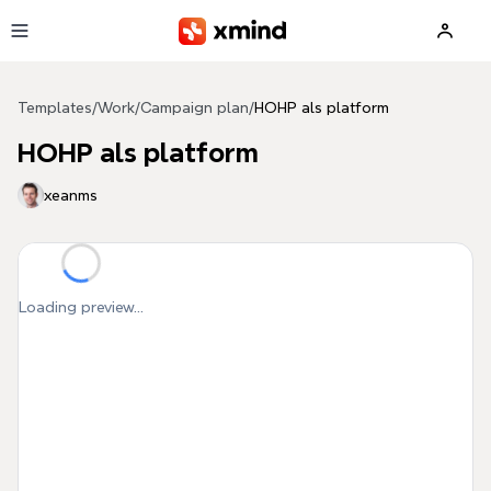
Skip to main content
Templates
/
Work
/
Campaign plan
/
HOHP als platform
HOHP als platform
xeanms
Loading preview...