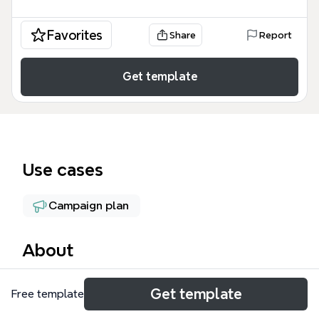
Favorites
Share
Report
Get template
Use cases
Campaign plan
About
Deze HOHP als platform mind map biedt een
Get template
Free template
gedetailleerd overzicht van de strategische
resultaten van de tweede landelijke bijeenkomst van