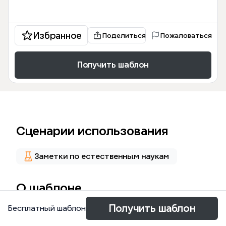
Избранное
Поделиться
Пожаловаться
Получить шаблон
Сценарии использования
Заметки по естественным наукам
О шаблоне
Получить шаблон
Бесплатный шаблон
Die Heterozygot-Mindmap von Xmind bietet eine
strukturierte Übersicht über 31 zentrale Konzepte