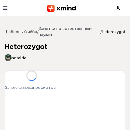
Перейти к основному содержимому
Заметки по естественным
Шаблоны
/
Учёба
/
/
Heterozygot
наукам
Heterozygot
notalda
Загрузка предпросмотра...