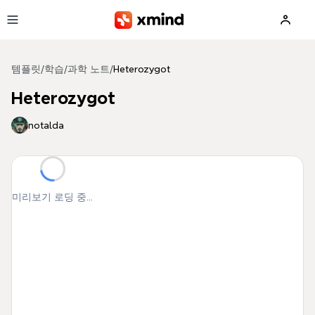
본문으로 건너뛰기
템플릿
/
학습
/
과학 노트
/
Heterozygot
Heterozygot
notalda
미리보기 로딩 중...